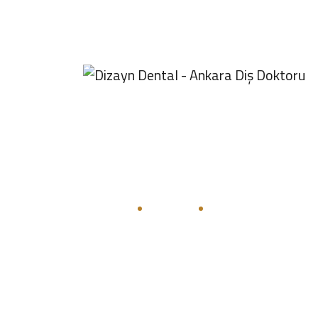
Pzt - Cum 09:00 - 19:00
0501 048 98 98
Kızılay Diş Hekimleri
Anasayfa
Haberler
Kızılay Diş Hekimleri: 