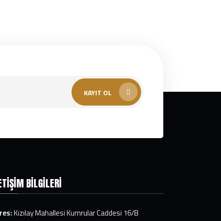
KAYIT OL
ETIŞIM BILGILERI
res:
Kızılay Mahallesi Kumrular Caddesi 16/B