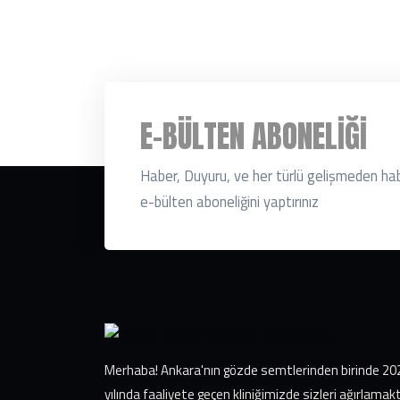
E-BÜLTEN ABONELIĞI
Haber, Duyuru, ve her türlü gelişmeden ha
e-bülten aboneliğini yaptırınız
Merhaba! Ankara'nın gözde semtlerinden birinde 20
yılında faaliyete geçen kliniğimizde sizleri ağırlamak