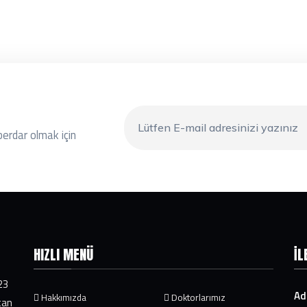
berdar olmak için
HIZLI MENÜ
İL
23
Ad
Hakkımızda
Doktorlarımız
tan